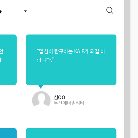
안
"열심히 탐구하는 KAIF가 되길 바
나
랍니다."
심OO
두산에너빌리티