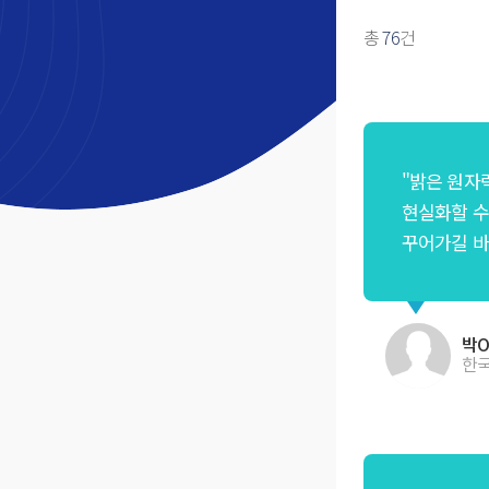
총
76
건
"밝은 원자
현실화할 수
꾸어가길 바
박O
한