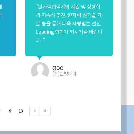
해
"원자력협력기업 지원 및 상생협
래
력 지속적 추진, 원자력 신기술 개
발 등을 통해 더욱 사랑받는 선진
Leading 협회가 되시기를 바랍니
다. "
김OO
(주)한빛파워
8
9
10