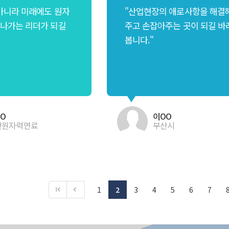
아니라 미래에도 원자
"산업현장의 애로사항을 해결
나가는 리더가 되길
주고 손잡아주는 곳이 되길 바
봅니다."
O
이OO
전원자력연료
부산시
1
2
3
4
5
6
7