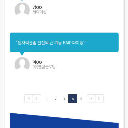
김OO
세아에삽
"원자력산업 발전의 큰 기둥 KAIF 화이팅!"
이OO
(주)엘림글로벌
1
2
3
4
5