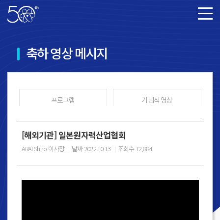
본문바로가기
축하 영상 메시지
프로그램
기념식 영상
[해외기관]
일본원자력산업협회
축하 영상 메시지
원자력계 축하메시지
ARAI Shiro 이사장
날짜
2022.10.13
조회수
12,884
갤러리