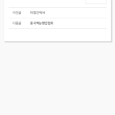
이전글
이창건 박사
다음글
중국핵능행업협회
KAIF 원자력산업협회 창립 50주년